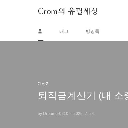
본문 바로가기
Crom의 유틸세상
홈
태그
방명록
계산기
퇴직금계산기 (내 소중
by Dreamer0310
2025. 7. 24.